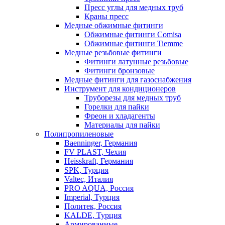
Пресс углы для медных труб
Краны пресс
Медные обжимные фитинги
Обжимные фитинги Comisa
Обжимные фитинги Tiemme
Медные резьбовые фитинги
Фитинги латунные резьбовые
Фитинги бронзовые
Медные фитинги для газоснабжения
Инструмент для кондиционеров
Труборезы для медных труб
Горелки для пайки
Фреон и хладагенты
Материалы для пайки
Полипропиленовые
Baenninger, Германия
FV PLAST, Чехия
Heisskraft, Германия
SPK, Турция
Valtec, Италия
PRO AQUA, Россия
Imperial, Турция
Политек, Россия
KALDE, Турция
Армированные