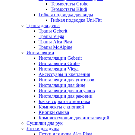
Термостаты Grohe
Термостаты Kludi
Гибкая подводка для воды
Гибкая подводка Uni-Fitt
Трапы для душа
Трапы Geberit
Трапы Viega
Трапы Alca Plast
Трапы McAlpine
Инсталляции
Инсталляции Geberit
Инсталляции Grohe
Инсталляции Viega
Аксессуары и крепления
Инсталляции для унитазов
Инсталляции для биде
Инсталляции для писуаров
Инсталляции для раковин
Бачки скрытого монтажа
Комплекты с кнопкой
Кнопки смыва
Комплектующие для инсталляций
Сушилки для рук
Лотки для душа
Лотки для душа Alca Plast