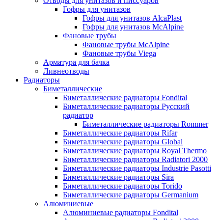
Отводы для унитазов и писсуаров
Гофры для унитазов
Гофры для унитазов AlcaPlast
Гофры для унитазов McAlpine
Фановые трубы
Фановые трубы McAlpine
Фановые трубы Viega
Арматура для бачка
Ливнеотводы
Радиаторы
Биметаллические
Биметаллические радиаторы Fondital
Биметаллические радиаторы Русский
радиатор
Биметаллические радиаторы Rommer
Биметаллические радиаторы Rifar
Биметаллические радиаторы Global
Биметаллические радиаторы Royal Thermo
Биметаллические радиаторы Radiatori 2000
Биметаллические радиаторы Industrie Pasotti
Биметаллические радиаторы Sira
Биметаллические радиаторы Torido
Биметаллические радиаторы Germanium
Алюминиевые
Алюминиевые радиаторы Fondital