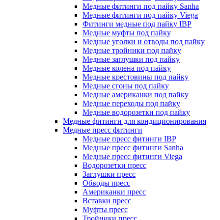
Медные фитинги под пайку Sanha
Медные фитинги под пайку Viega
Фитинги медные под пайку IBP
Медные муфты под пайку
Медные уголки и отводы под пайку
Медные тройники под пайку
Медные заглушки под пайку
Медные колена под пайку
Медные крестовины под пайку
Медные сгоны под пайку
Медные американки под пайку
Медные переходы под пайку
Медные водорозетки под пайку
Медные фитинги для кондиционирования
Медные пресс фитинги
Медные пресс фитинги IBP
Медные пресс фитинги Sanha
Медные пресс фитинги Viega
Водорозетки пресс
Заглушки пресс
Обводы пресс
Американки пресс
Вставки пресс
Муфты пресс
Тройники пресс