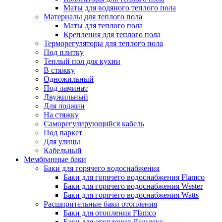
Маты для водяного теплого пола
Материалы для теплого пола
Маты для теплого пола
Крепления для теплого пола
Терморегуляторы для теплого пола
Под плитку
Теплый пол для кухни
В стяжку
Одножильный
Под ламинат
Двужильный
Для лоджии
На стяжку
Саморегулирующийся кабель
Под паркет
Для улицы
Кабельный
Мембранные баки
Баки для горячего водоснабжения
Баки для горячего водоснабжения Flamco
Баки для горячего водоснабжения Wester
Баки для горячего водоснабжения Watts
Расширительные баки отопления
Баки для отопления Flamco
Баки для отопления Джилекс