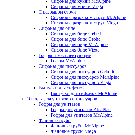
Сифоны для кухни McAlpine
Сифоны для мойки Viega
С разрывом струи
Сифоны с разрывом струи McAlpine
Сифоны с разрывом струи Viega
Сифоны для биде
Сифоны для биде Geberit
Сифоны для биде Grohe
Сифоны для биде McAlpine
Сифоны для биде Viega
Гофры и комплектующие
Гофры McAlpine
Сифоны для писсуаров
Сифоны для писсуаров Geberit
Сифоны для писсуаров McAlpine
Сифоны для писсуаров Viega
Выпуски для сифонов
Выпуски для сифонов McAlpine
Отводы для унитазов и писсуаров
Гофры для унитазов
Гофры для унитазов AlcaPlast
Гофры для унитазов McAlpine
Фановые трубы
Фановые трубы McAlpine
Фановые трубы Viega