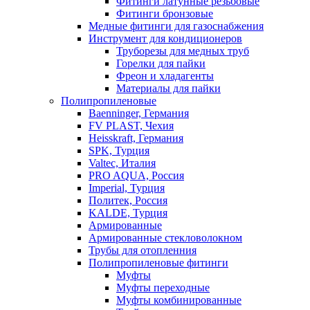
Фитинги латунные резьбовые
Фитинги бронзовые
Медные фитинги для газоснабжения
Инструмент для кондиционеров
Труборезы для медных труб
Горелки для пайки
Фреон и хладагенты
Материалы для пайки
Полипропиленовые
Baenninger, Германия
FV PLAST, Чехия
Heisskraft, Германия
SPK, Турция
Valtec, Италия
PRO AQUA, Россия
Imperial, Турция
Политек, Россия
KALDE, Турция
Армированные
Армированные стекловолокном
Трубы для отопленния
Полипропиленовые фитинги
Муфты
Муфты переходные
Муфты комбинированные