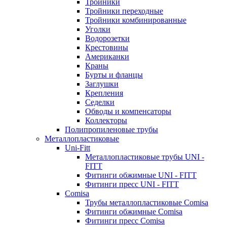
Тройники
Тройники переходные
Тройники комбинированные
Уголки
Водорозетки
Крестовины
Американки
Краны
Бурты и фланцы
Заглушки
Крепления
Седелки
Обводы и компенсаторы
Коллекторы
Полипропиленовые трубы
Металлопластиковые
Uni-Fitt
Металлопластиковые трубы UNI -
FITT
Фитинги обжимные UNI - FITT
Фитинги пресс UNI - FITT
Comisa
Трубы металлопластиковые Comisa
Фитинги обжимные Comisa
Фитинги пресс Comisa