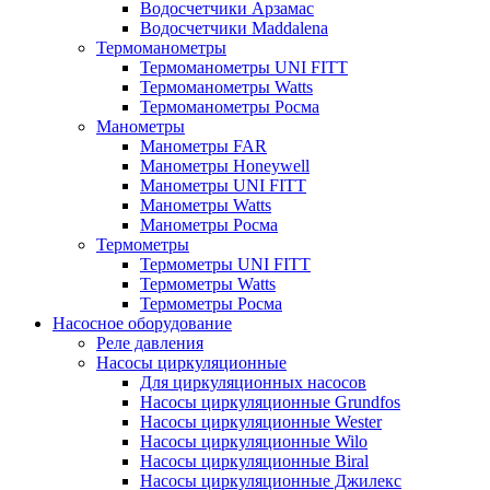
Водосчетчики Арзамас
Водосчетчики Maddalena
Термоманометры
Термоманометры UNI FITT
Термоманометры Watts
Термоманометры Росма
Манометры
Манометры FAR
Манометры Honeywell
Манометры UNI FITT
Манометры Watts
Манометры Росма
Термометры
Термометры UNI FITT
Термометры Watts
Термометры Росма
Насосное оборудование
Реле давления
Насосы циркуляционные
Для циркуляционных насосов
Насосы циркуляционные Grundfos
Насосы циркуляционные Wester
Насосы циркуляционные Wilo
Насосы циркуляционные Biral
Насосы циркуляционные Джилекс