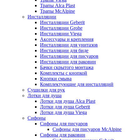
Трапы Alca Plast
Трапы McAlpine
Инсталляции
Инсталляции Geberit
Инсталляции Grohe
Инсталляции Viega
Аксессуары и крепления
Инсталляции для унитазов
Инсталляции для биде
Инсталляции для писуаров
Инсталляции для раковин
Бачки скрытого монтажа
Комплекты с кнопкой
Кнопки смыва
Комплектующие для инсталляций
Сушилки для рук
Лотки для душа
Лотки для душа Alca Plast
Лотки для душа Geberit
Лотки для душа Viega
Сифоны
Сифоны для писуаров
Сифоны для писуаров McAlpine
Сифоны для раковин