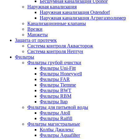
Бесшумная канализация Uponor
Наружная канализация
Наружная канализация Ostendorf
Наружная канализация Агригазполимер
Канализационные клапаны
Врезки
Манжеты
Защита от протечек
Система контроля Аквасторож
Система контроля Нептун
Фильтры
Фильтры грубой очистки
Фильтры Uni-Fitt
Фильтры Honeywell
Фильтры FAR
Фильтры Tiemme
Фильтры BWT
Фильтры RBM
Фильтры Itap
Фильтры для питьевой воды
Фильтры Atoll
Фильтры Raifill
Фильтры магистральные
Колбы Джилекс
Фильтры Aquafilter