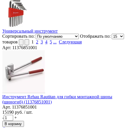
Универсальный инструмент
Сортировать по:
Отображать по:
товаров
1
2
3
4
5
...
Следующая
Арт: 11376851001
Инструмент Rehau Rautitan для гибки монтажной шины
(шиногиб) (11376851001)
Арт. 11376851001
15190
руб. / шт.
-
+
В корзину