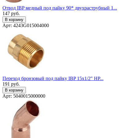
Отвод IBP медный под пайку 90* двухраструбный 1...
147
руб.
В корзину
Арт: 4243G015004000
Переход бронзовый под пайку IBP 15x1/2" НР...
191
руб.
В корзину
Арт: 5040015000000