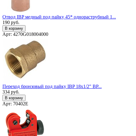
Отвод IBP медный под пайку 45* однораструбный 1...
190
руб.
В корзину
Арт: 4270G018004000
Переход бронзовый под пайку IBP 18x1/2" ВР...
334
руб.
В корзину
Арт: 70402E