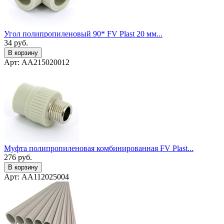
Угол полипропиленовый 90* FV Plast 20 мм...
34
руб.
В корзину
Арт: AA215020012
Муфта полипропиленовая комбинированная FV Plast...
276
руб.
В корзину
Арт: AA112025004