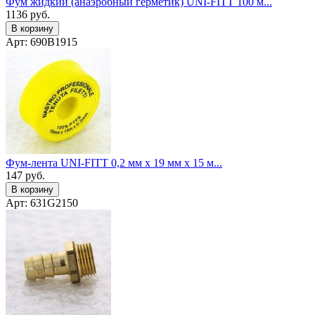
Фум жидкий (анаэробный герметик) UNI-FITT 100 м...
1136
руб.
В корзину
Арт: 690B1915
Фум-лента UNI-FITT 0,2 мм х 19 мм х 15 м...
147
руб.
В корзину
Арт: 631G2150