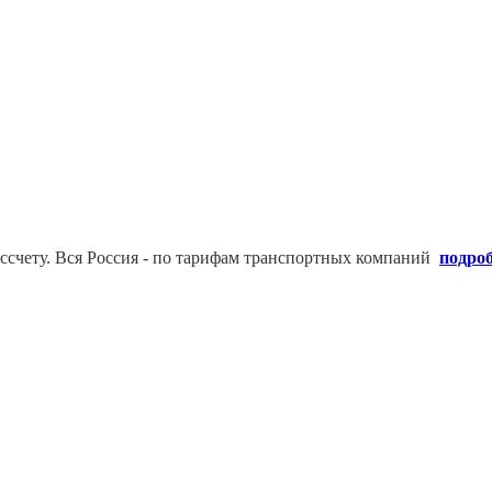
ссчету. В
ся Россия - по тарифам транспортных компаний
подро