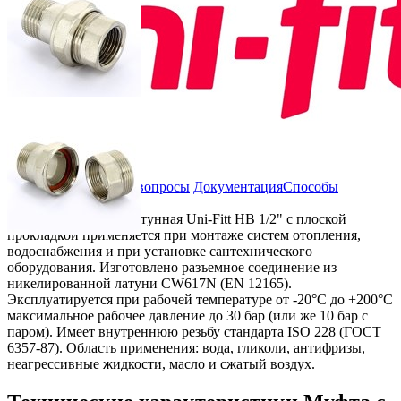
Все товары Uni-Fitt
Описание
Отзывы и вопросы
Документация
Способы
получения товара
Муфта американка латунная Uni-Fitt НВ 1/2" с плоской
прокладкой применяется при монтаже систем отопления,
водоснабжения и при установке сантехнического
оборудования. Изготовлено разъемное соединение из
никелированной латуни CW617N (EN 12165).
Эксплуатируется при рабочей температуре от -20°C до +200°C
максимальное рабочее давление до 30 бар (или же 10 бар с
паром). Имеет внутреннюю резьбу стандарта ISO 228 (ГОСТ
6357-87). Область применения: вода, гликоли, антифризы,
неагрессивные жидкости, масло и сжатый воздух.