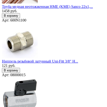
Труба медная неотожженная HME (KME) Sanco 22x1,...
1458
руб.
В корзину
Арт: 600N1100
Ниппель резьбовой латунный Uni-Fitt 3/8" Н...
121
руб.
В корзину
Арт: 08000015