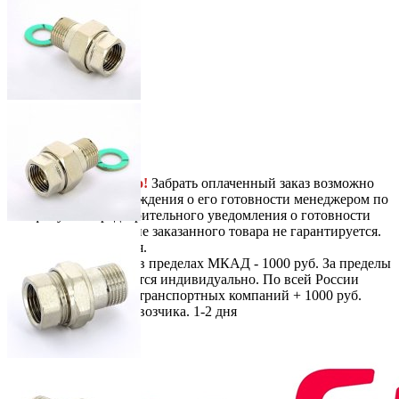
Next
-
+
356
руб.
/ шт.
В корзину
Самовывоз
Бесплатно!
Забрать оплаченный заказ возможно
только после подтверждения о его готовности менеджером по
телефону. Без предварительного уведомления о готовности
вашего заказа, наличие заказанного товара не гарантируется.
Срок отгрузки 1-2 дня.
Доставка
По Москве в пределах МКАД - 1000 руб. За пределы
МКАД - рассчитывается индивидуально. По всей России
доставка по тарифам транспортных компаний + 1000 руб.
перемещение до перевозчика.
1-2 дня