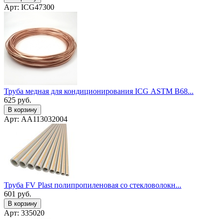
Арт: ICG47300
Труба медная для кондиционирования ICG ASTM B68...
625
руб.
В корзину
Арт: AA113032004
Труба FV Plast полипропиленовая со стекловолокн...
601
руб.
В корзину
Арт: 335020