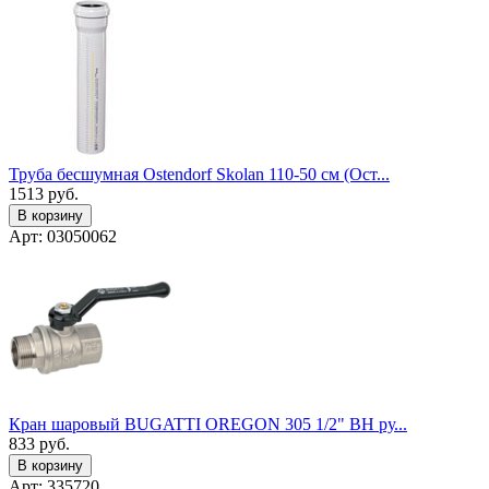
Труба бесшумная Ostendorf Skolan 110-50 см (Ост...
1513
руб.
В корзину
Арт: 03050062
Кран шаровый BUGATTI OREGON 305 1/2" ВН ру...
833
руб.
В корзину
Арт: 335720