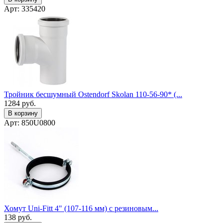
Арт: 335420
Тройник бесшумный Ostendorf Skolan 110-56-90* (...
1284
руб.
В корзину
Арт: 850U0800
Хомут Uni-Fitt 4" (107-116 мм) с резиновым...
138
руб.