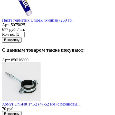
Паста герметик Unipak (Унипак) 250 гр.
Арт. 5075025
677
руб. / шт.
Кол-во:
В корзину
С данным товаром также покупают:
Арт: 850U6800
Хомут Uni-Fitt 1"1/2 (47-52 мм) с резиновы...
70
руб.
В корзину