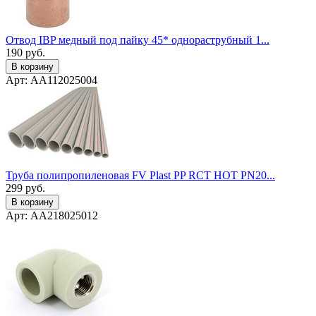
Отвод IBP медный под пайку 45* однораструбный 1...
190
руб.
В корзину
Арт: AA112025004
Труба полипропиленовая FV Plast PP RCT HOT PN20...
299
руб.
В корзину
Арт: AA218025012