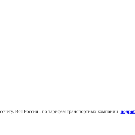
ссчету. В
ся Россия - по тарифам транспортных компаний
подро