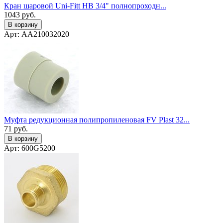
Кран шаровой Uni-Fitt НВ 3/4" полнопроходн...
1043
руб.
В корзину
Арт: AA210032020
Муфта редукционная полипропиленовая FV Plast 32...
71
руб.
В корзину
Арт: 600G5200