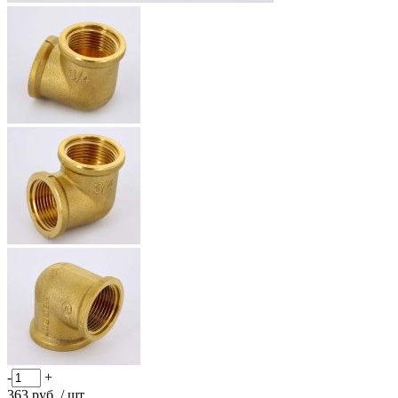
-
+
363
руб.
/ шт.