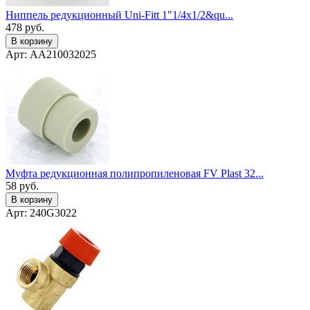
Ниппель редукционный Uni-Fitt 1"1/4х1/2&qu...
478
руб.
В корзину
Арт: AA210032025
Муфта редукционная полипропиленовая FV Plast 32...
58
руб.
В корзину
Арт: 240G3022