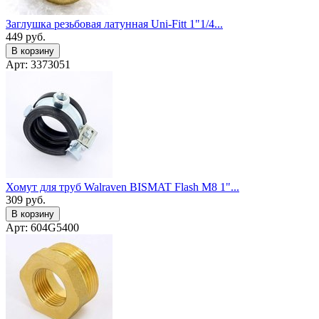
Заглушка резьбовая латунная Uni-Fitt 1"1/4...
449
руб.
В корзину
Арт: 3373051
Хомут для труб Walraven BISMAT Flash M8 1"...
309
руб.
В корзину
Арт: 604G5400