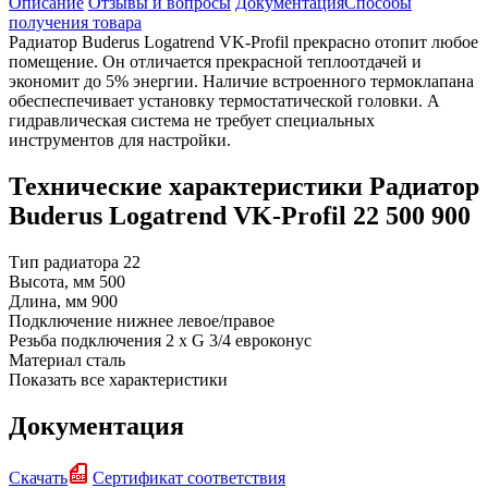
Описание
Отзывы и вопросы
Документация
Способы
получения товара
Радиатор Buderus Logatrend VK-Profil прекрасно отопит любое
помещение. Он отличается прекрасной теплоотдачей и
экономит до 5% энергии. Наличие встроенного термоклапана
обеспеспечивает установку термостатической головки. А
гидравлическая система не требует специальных
инструментов для настройки.
Технические характеристики Радиатор
Buderus Logatrend VK-Profil 22 500 900
Тип радиатора
22
Высота, мм
500
Длина, мм
900
Подключение
нижнее левое/правое
Резьба подключения
2 x G 3/4 евроконус
Материал
сталь
Показать все характеристики
Документация
Скачать
Сертификат соответствия