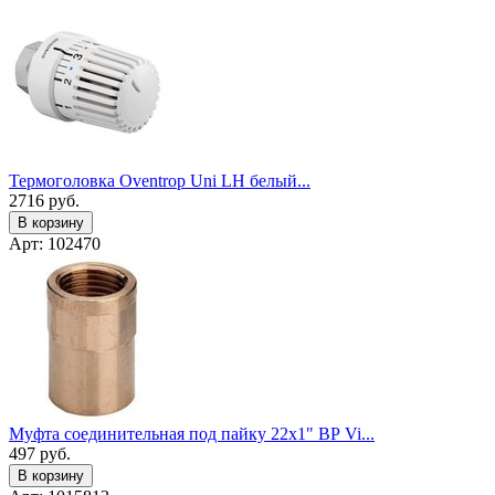
Термоголовка Oventrop Uni LH белый...
2716
руб.
В корзину
Арт: 102470
Муфта соединительная под пайку 22x1" ВР Vi...
497
руб.
В корзину