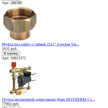
Арт: 288389
Муфта под пайку с гайкой 22x1" плоская Vie...
1631
руб.
В корзину
Арт: 10023372
Группа автономной циркуляции Watts ISOTHERM 1`с...
77092
руб.