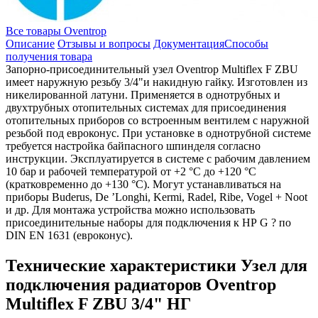
Все товары Oventrop
Описание
Отзывы и вопросы
Документация
Способы
получения товара
Запорно-присоединительный узел Oventrop Multiflex F ZBU
имеет наружную резьбу 3/4"и накидную гайку. Изготовлен из
никелированной латуни. Применяется в однотрубных и
двухтрубных отопительных системах для присоединения
отопительных приборов со встроенным вентилем с наружной
резьбой под евроконус. При установке в однотрубной системе
требуется настройка байпасного шпинделя согласно
инструкции. Эксплуатируется в системе с рабочим давлением
10 бар и рабочей температурой от +2 °C до +120 °C
(кратковременно до +130 °C). Могут устанавливаться на
приборы Buderus, De ’Longhi, Kermi, Radel, Ribe, Vogel + Noot
и др. Для монтажа устройства можно использовать
присоединительные наборы для подключения к НР G ? по
DIN EN 1631 (евроконус).
Технические характеристики Узел для
подключения радиаторов Oventrop
Multiflex F ZBU 3/4" HГ