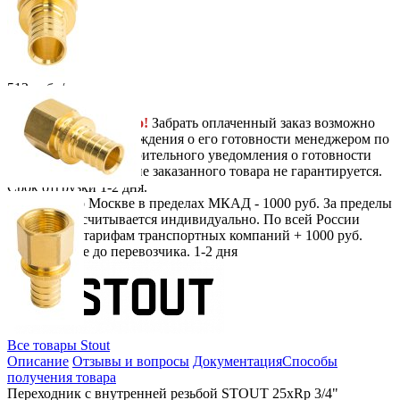
Next
-
+
512
руб.
/ шт.
В корзину
Самовывоз
Бесплатно!
Забрать оплаченный заказ возможно
только после подтверждения о его готовности менеджером по
телефону. Без предварительного уведомления о готовности
вашего заказа, наличие заказанного товара не гарантируется.
Срок отгрузки 1-2 дня.
Доставка
По Москве в пределах МКАД - 1000 руб. За пределы
МКАД - рассчитывается индивидуально. По всей России
доставка по тарифам транспортных компаний + 1000 руб.
перемещение до перевозчика.
1-2 дня
Все товары Stout
Описание
Отзывы и вопросы
Документация
Способы
получения товара
Переходник с внутренней резьбой STOUT 25xRp 3/4"