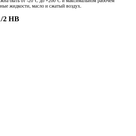
лжна быть от -20°C до +200°C и максимальном рабочем
вные жидкости, масло и сжатый воздух.
1/2 НВ