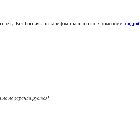
ссчету. В
ся Россия - по тарифам транспортных компаний
подро
зине не гарантируется!