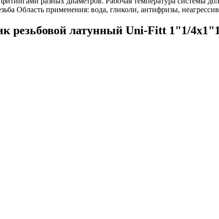
 фитингами разных диаметров. Рабочая температура системы до
резьба Область применения: вода, гликоли, антифризы, неагресси
 резьбовой латунный Uni-Fitt 1"1/4x1"