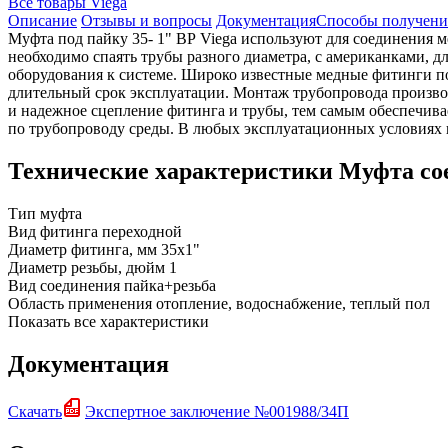
Все товары Viega
Описание
Отзывы и вопросы
Документация
Способы получени
Муфта под пайку 35- 1" ВР Viega используют для соединения 
необходимо спаять трубы разного диаметра, с американками, 
оборудования к системе. Широко известные медные фитинги п
длительный срок эксплуатации. Монтаж трубопровода произво
и надежное сцепление фитинга и трубы, тем самым обеспечива
по трубопроводу среды. В любых эксплуатационных условиях 
Технические характеристики Муфта сое
Тип
муфта
Вид фитинга
переходной
Диаметр фитинга, мм
35x1"
Диаметр резьбы, дюйм
1
Вид соединения
пайка+резьба
Область применения
отопление, водоснабжение, теплый пол
Показать все характеристики
Документация
Скачать
Экспертное заключение №001988/34П