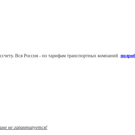
ссчету. В
ся Россия - по тарифам транспортных компаний
подро
зине не гарантируется!