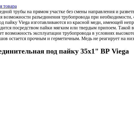
я товара
медной трубы на прямом участке без смены направления и разве
для возможности разъединения трубопровода при необходимости,
од пайку Viega изготавливаются из красной меди, имеющей неп
дится посредством пайки мягким или твердым припоем. Такой в
ет возможность эксплуатации трубопровода в условиях высокот
шов остается прочным и герметичным. Медь не реагирует на ни
динительная под пайку 35x1" ВР Viega