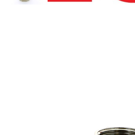
Все товары Itap
Описание
Отзывы и вопросы
Документация
Способы получени
серия VIENNA, стандартный проход
Предназначены для быстрого и многократного перекрытия пот
Область применения - неагрессивные жидкости и сжатый возду
Корпус и шар из никелированной латуни CW617N, шток из л
Уплотнение сферы - тефлон.
Рабочая температура - от - 20°С до + 150°С
Рабочее давление - до 25 бар (для 2"), до 30 бар (1/2")
Технические характеристики Кран шаро