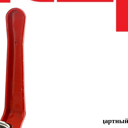
я товара
ока.
х.
атуни CW614N.
вой Itap VIENNA 116 ВВ 1` стандартный