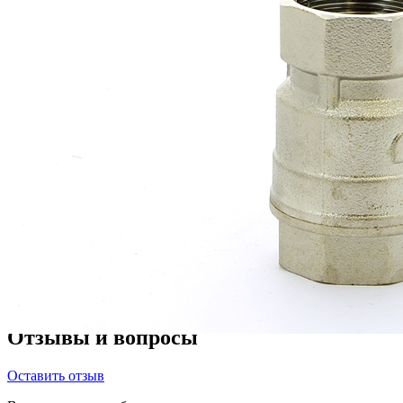
Тип
кран шаровой для воды
Назначение
отопление, водоснабжение
Диаметр, дюйм
1
Рукоятка
рычаг
Проход
полный проход
Резьба
внутренняя
Показать все характеристики
Документация
Скачать
Санитарно-эпидемиологическое заключение на арма
Скачать
Декларация о соответствии техническому регламен
Скачать
Декларация о соответствии техническому регламен
Скачать
Паспорт на кран латунный шаровый садовый серии 
Отзывы и вопросы
Оставить отзыв