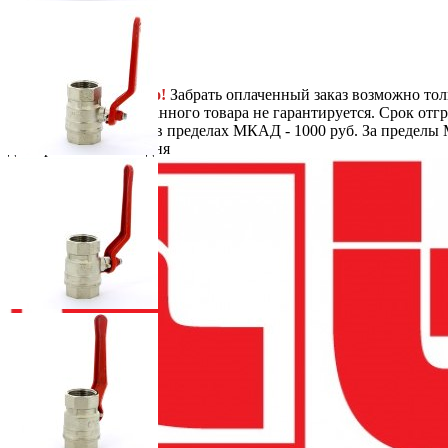
Next
-
+
1254
руб.
/ шт.
В корзину
Самовывоз
Бесплатно!
Забрать оплаченный заказ возможно тол
заказа, наличие заказанного товара не гарантируется. Срок отгр
Доставка
По Москве в пределах МКАД - 1000 руб. За пределы 
до перевозчика.
1-2 дня