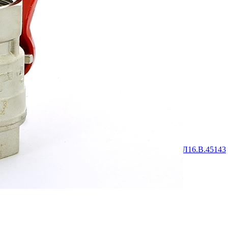
туру №77.01.16.П.017646.12.11
ту на шаровые краны и вентили
ту ТС на шаровые краны и вентили №ТС RU Д-IT. АЛ16.B.45143
GAR арт. 166, 168