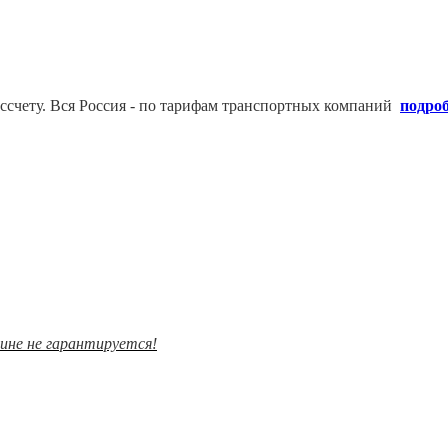
ссчету. В
ся Россия - по тарифам транспортных компаний
подро
зине не гарантируется!