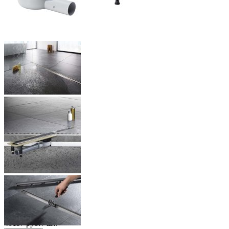
-
+
46117
руб.
/ шт.