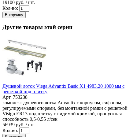
19100
руб. / шт.
Кол-во:
В корзину
Другие товары этой серии
Душевой лоток Viega Advantix Basic X1 4983.20 1000 мм с
решеткой под плитку
Арт. 753238
комплект душевого лотка Advantix с корпусом, сифоном,
регулируемыми опорами, без монтажной рамки с решеткой
Visign ER13 под плитку с видимой кромкой, пропускная
способность 0,5-0,55 л/сек
56939
руб. / шт.
Кол-во: