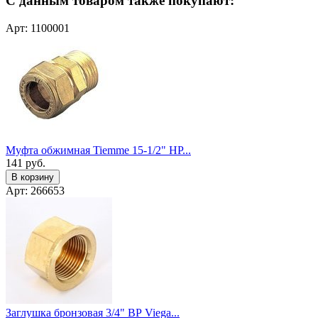
С данным товаром также покупают:
Арт: 1100001
Муфта обжимная Tiemme 15-1/2" НР...
141
руб.
В корзину
Арт: 266653
Заглушка бронзовая 3/4" ВР Viega...