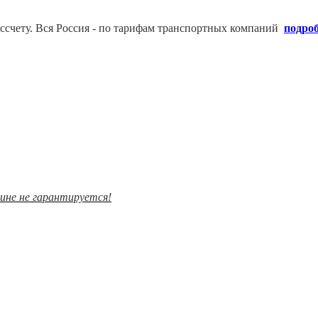
ссчету. В
ся Россия - по тарифам транспортных компаний
подро
зине не гарантируется!