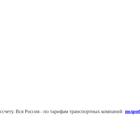
ссчету. В
ся Россия - по тарифам транспортных компаний
подро