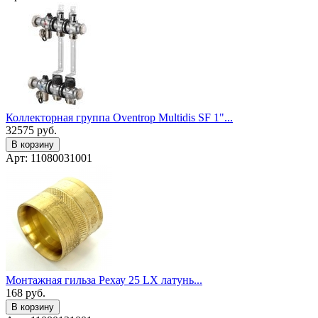
Коллекторная группа Oventrop Multidis SF 1"...
32575
руб.
В корзину
Арт: 11080031001
Монтажная гильза Рехау 25 LX латунь...
168
руб.
В корзину