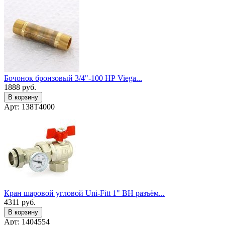
Бочонок бронзовый 3/4"-100 НР Viega...
1888
руб.
В корзину
Арт: 138T4000
Кран шаровой угловой Uni-Fitt 1" ВН разъём...
4311
руб.
В корзину
Арт: 1404554