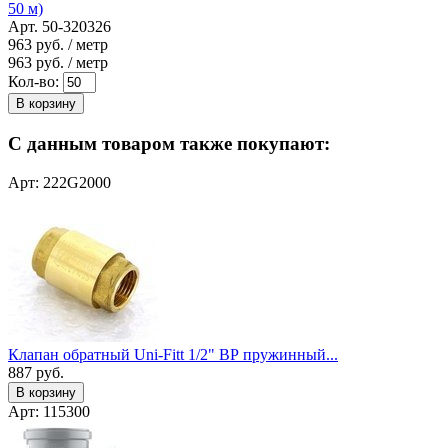
50 м)
Арт. 50-320326
963
руб. / метр
963
руб. / метр
Кол-во:
В корзину
С данным товаром также покупают:
Арт: 222G2000
Клапан обратный Uni-Fitt 1/2" ВР пружинный...
887
руб.
В корзину
Арт: 115300