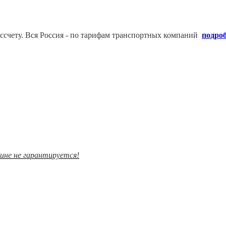
ссчету. В
ся Россия - по тарифам транспортных компаний
подро
зине не гарантируется!