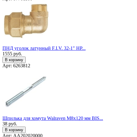
ПНД уголок латунный F.I.V. 32-1" НР...
1555
руб.
В корзину
Арт: 6263812
Шпилька для хомута Walraven М8х120 мм BIS...
38
руб.
В корзину
Арт: AA202020000