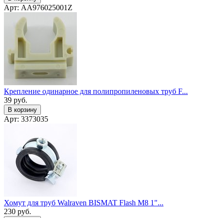
Арт: AA976025001Z
Крепление одинарное для полипропиленовых труб F...
39
руб.
В корзину
Арт: 3373035
Хомут для труб Walraven BISMAT Flash M8 1"...
230
руб.