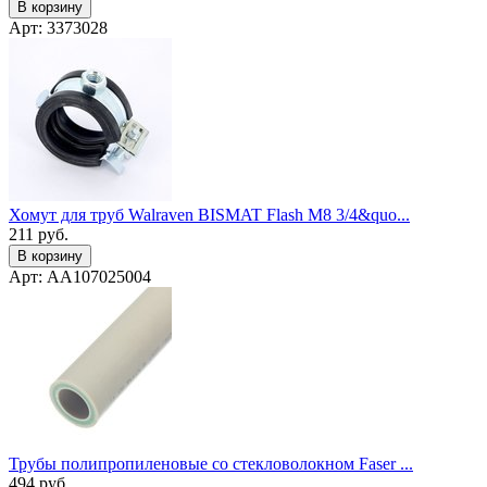
В корзину
Арт: 3373028
Хомут для труб Walraven BISMAT Flash M8 3/4&quo...
211
руб.
В корзину
Арт: AA107025004
Трубы полипропиленовые со стекловолокном Faser ...
494
руб.