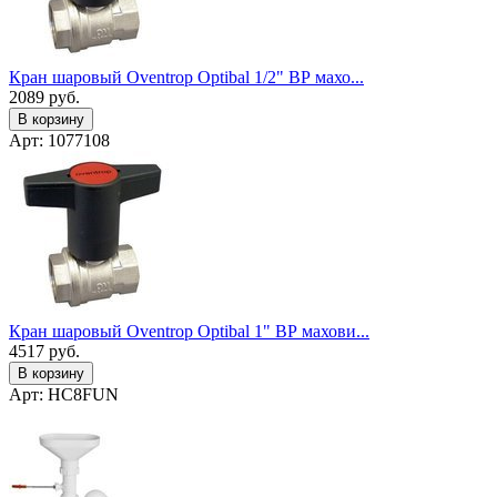
Кран шаровый Oventrop Optibal 1/2" ВР махо...
2089
руб.
В корзину
Арт: 1077108
Кран шаровый Oventrop Optibal 1" ВР махови...
4517
руб.
В корзину
Арт: HC8FUN