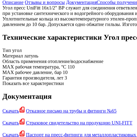
Описание
Отзывы и вопросы
Документация
Способы получени
Угол пресс UniFitt 16х1/2" ВР служит для соединения ответвл
при установке сантехнического и водогрейного оборудования и
Уплотнительные кольца из высокотемпературного этилен-пропи
давлением до 10 бар. Допускается одно обжатие гильзы. Изгот
Технические характеристики Угол пресс 
Тип
угол
Материал
латунь
Область применения
отопление/водоснабжение
MAX рабочая температура, °C
110
MAX рабочее давление, бар
10
Гарантия производителя, лет
3
Показать все характеристики
Документация
Скачать
Отказное письмо на трубы и фитинги №65
Скачать
Страховое свидетельство на продукцию UNI-FITT
Скачать
Паспорт на пресс-фитинги для металлопластиковых