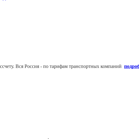
ссчету. В
ся Россия - по тарифам транспортных компаний
подро