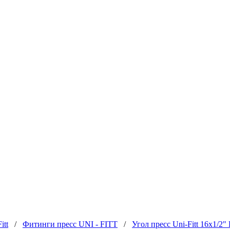
itt
/
Фитинги пресс UNI - FITT
/
Угол пресс Uni-Fitt 16x1/2"