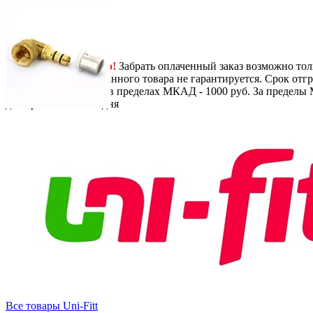
Next
-
+
459
руб.
/ шт.
В корзину
Самовывоз
Бесплатно!
Забрать оплаченный заказ возможно тол
заказа, наличие заказанного товара не гарантируется. Срок отгр
Доставка
По Москве в пределах МКАД - 1000 руб. За пределы 
до перевозчика.
1-2 дня
Все товары Uni-Fitt