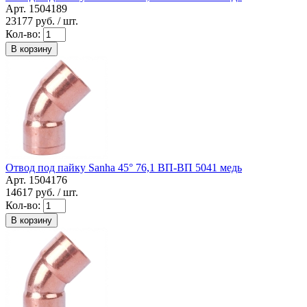
Арт. 1504189
23177
руб. / шт.
Кол-во:
В корзину
Отвод под пайку Sanha 45° 76,1 ВП-ВП 5041 медь
Арт. 1504176
14617
руб. / шт.
Кол-во:
В корзину