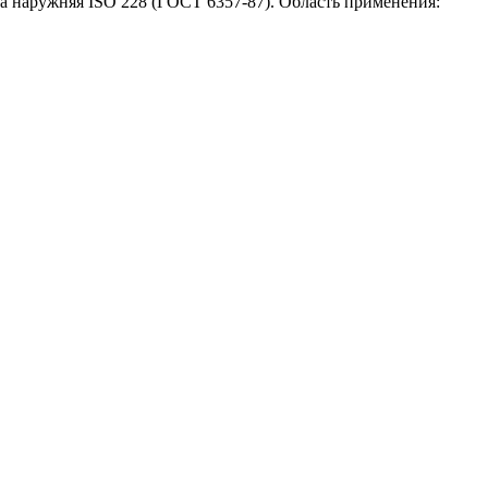
а наружняя ISO 228 (ГОСТ 6357-87). Область применения: