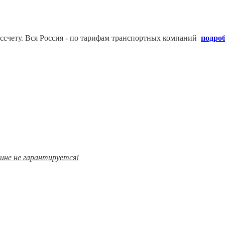
ссчету. В
ся Россия - по тарифам транспортных компаний
подро
зине не гарантируется!