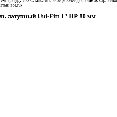
мпературу 200°C, максимальное рабочее давление 30 бар. Резьб
жатый воздух.
ь латунный Uni-Fitt 1" НР 80 мм