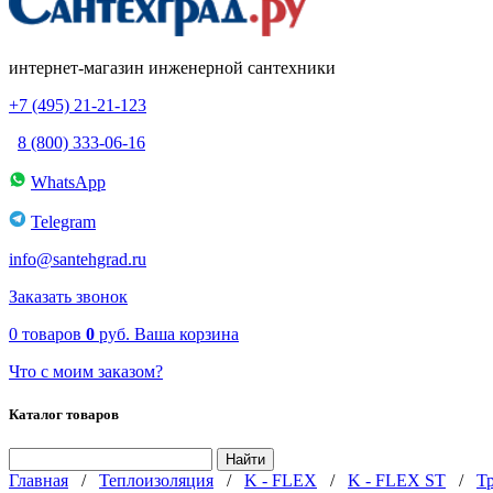
интернет-магазин инженерной сантехники
+7 (495) 21-21-123
8 (800) 333-06-16
WhatsApp
Telegram
info@santehgrad.ru
Заказать звонок
0
товаров
0
руб.
Ваша корзина
Что с моим заказом?
Каталог товаров
Главная
/
Теплоизоляция
/
K - FLEX
/
K - FLEX ST
/
Т