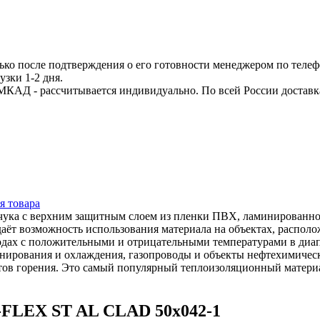
ько после подтверждения о его готовности менеджером по телеф
узки 1-2 дня.
МКАД - рассчитывается индивидуально. По всей России доставк
я товара
аучука с верхним защитным слоем из пленки ПВХ, ламинированн
аёт возможность использования материала на объектах, распол
водах с положительными и отрицательными температурами в диа
нирования и охлаждения, газопроводы и объекты нефтехимичес
ов горения. Это самый популярный теплоизоляционный материал
-FLEX ST AL CLAD 50x042-1