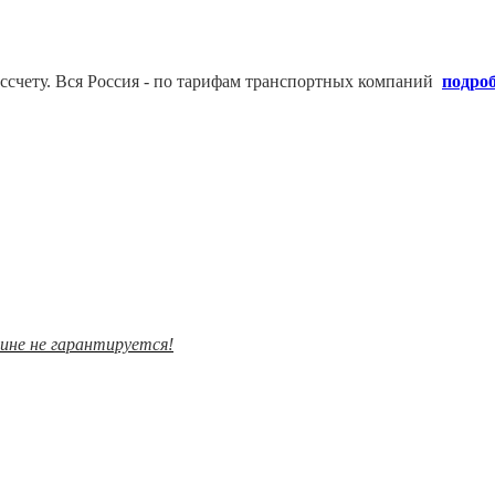
ссчету. В
ся Россия - по тарифам транспортных компаний
подро
зине не гарантируется!