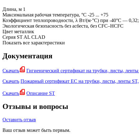
Длина, м
1
Максимальная рабочая температура, °С
-25 ... +75
Коэффициент теплопроводности, λ Вт/(м·°С)
при -40°С — 0,32
Экологическая безопасность
без асбеста, без CFC–HCFC
Цвет
металлик
Серия
ST AL CLAD
Показать все характеристики
Документация
Скачать
Гигиенический сертификат на трубки, листы, лен
Скачать
Пожарный сертификат EC на трубки, листы, ленты S
Скачать
Описание ST
Отзывы и вопросы
Оставить отзыв
Ваш отзыв может быть первым.