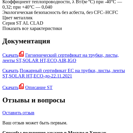
Коэффициент теплопроводности, λ Вт/(м·°С)
при -40°С —
0,32; при +40°С — 0,040
Экологическая безопасность
без асбеста, без CFC–HCFC
Цвет
металлик
Серия
ST AL CLAD
Показать все характеристики
Документация
Скачать
Гигиенический сертификат на трубки, листы,
ленты ST,SOLAR HT,ECO,AIR,IGO
Скачать
Пожарный сертификат EC на трубки, листы, ленты
ST,SOLAR HT,ECO-до-22.11.2021
Скачать
Описание ST
Отзывы и вопросы
Оставить отзыв
Ваш отзыв может быть первым.
Способы получения заказов в Москве и Химках