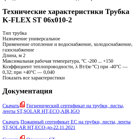
Технические характеристики Трубка
K-FLEX ST 06х010-2
Тип
трубка
Назначение
универсальное
Применение
отопление и водоснабжение, холодоснабжение,
газоснабжение
Длина, м
2
Максимальная рабочая температура, °С
-200 ... +150
Коэффициент теплопроводности, λ Вт/(м·°С)
при -40°С —
0,32; при +40°С — 0,040
Показать все характеристики
Документация
Скачать
Гигиенический сертификат на трубки, листы,
ленты ST,SOLAR HT,ECO,AIR,IGO
Скачать
Пожарный сертификат EC на трубки, листы, ленты
ST,SOLAR HT,ECO-до-22.11.2021