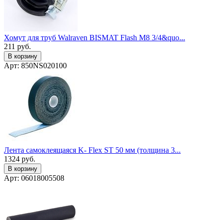
Хомут для труб Walraven BISMAT Flash M8 3/4&quo...
211
руб.
В корзину
Арт: 850NS020100
Лента самоклеящаяся K- Flex ST 50 мм (толщина 3...
1324
руб.
В корзину
Арт: 06018005508