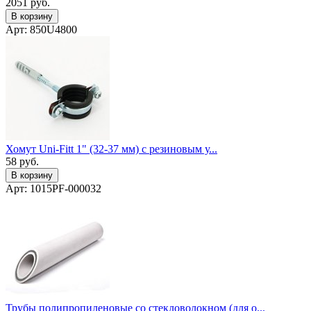
2051
руб.
В корзину
Арт: 850U4800
Хомут Uni-Fitt 1" (32-37 мм) с резиновым у...
58
руб.
В корзину
Арт: 1015PF-000032
Трубы полипропиленовые со стекловолокном (для о...