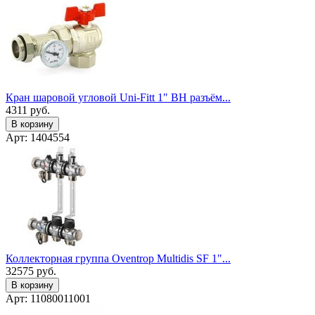
Кран шаровой угловой Uni-Fitt 1" ВН разъём...
4311
руб.
В корзину
Арт: 1404554
Коллекторная группа Oventrop Multidis SF 1"...
32575
руб.
В корзину
Арт: 11080011001