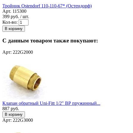
Тройник Ostendorf 110-110-67* (Остендорф)
Арт. 115300
399
руб. / шт.
Кол-во:
В корзину
С данным товаром также покупают:
Арт: 222G2000
Клапан обратный Uni-Fitt 1/2" ВР пружинный...
887
руб.
В корзину
Арт: 222G3000