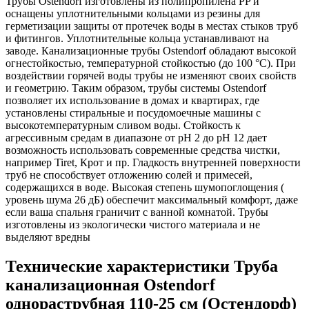
Трубы Ostendorf изготовлены из полипропилена PP и
оснащены уплотнительными кольцами из резины для
герметизации защиты от протечек воды в местах стыков труб
и фитингов. Уплотнительные кольца устанавливают на
заводе. Канализационные трубы Ostendorf обладают высокой
огнестойкостью, температурной стойкостью (до 100 °C). При
воздействии горячей воды трубы не изменяют своих свойств
и геометрию. Таким образом, трубы системы Ostendorf
позволяет их использование в домах и квартирах, где
установлены стиральные и посудомоечные машины с
высокотемпературным сливом воды. Стойкость к
агрессивным средам в диапазоне от pH 2 до pH 12 дает
возможность использовать современные средства чистки,
например Tiret, Крот и пр. Гладкость внутренней поверхности
труб не способствует отложению солей и примесей,
содержащихся в воде. Высокая степень шумопоглощения (
уровень шума 26 дБ) обеспечит максимальный комфорт, даже
если ваша спальня граничит с ванной комнатой. Трубы
изготовлены из экологически чистого материала и не
выделяют вредны
Технические характеристики Труба
канализационная Ostendorf
однораструбная 110-25 см (Остендорф)