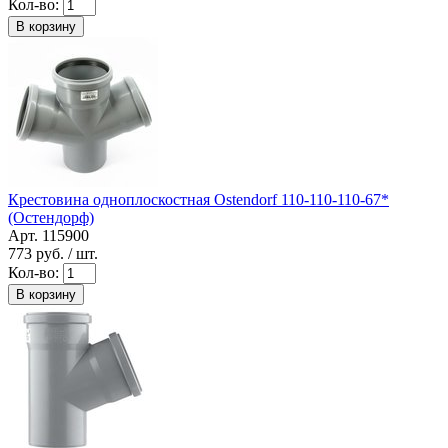
Кол-во:
В корзину
Крестовина одноплоскостная Ostendorf 110-110-110-67*
(Остендорф)
Арт. 115900
773
руб. / шт.
Кол-во:
В корзину