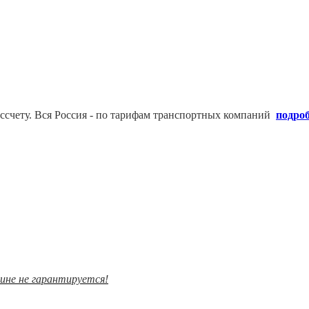
ссчету. В
ся Россия - по тарифам транспортных компаний
подро
зине не гарантируется!