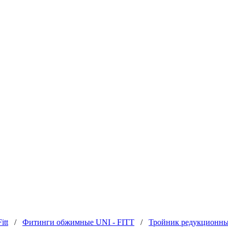
itt
/
Фитинги обжимные UNI - FITT
/
Тройник редукционны