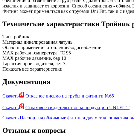
соединения и разветвления труб разных диаметров. Изготовле
изделия и защищает от коррозии. Способ соединения - обжим.
Фитинг может применяться как с трубами Uni-Fitt, так и с изд
Технические характеристики Тройник 
Тип
тройник
Материал
никелированная латунь
Область применения
отопление/водоснабжение
MAX рабочая температура, °C
95
MAX рабочее давление, бар
10
Гарантия производителя, лет
3
Показать все характеристики
Документация
Скачать
Отказное письмо на трубы и фитинги №65
Скачать
Страховое свидетельство на продукцию UNI-FITT
Скачать
Паспорт на обжимные фитинги для металлопластиков
Отзывы и вопросы