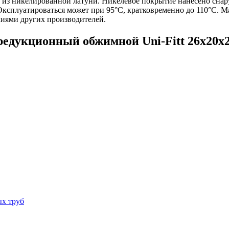
н из никелированной латуни. Никелевое покрытие нанесено снар
 Эксплуатироваться может при 95°C, кратковременно до 110°C. М
елиями других производителей.
редукционный обжимной Uni-Fitt 26x20
ых труб