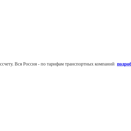
ссчету. В
ся Россия - по тарифам транспортных компаний
подро