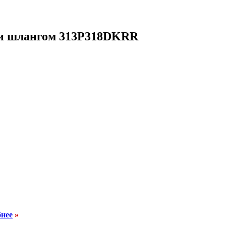
 и шлангом 313P318DKRR
бнее
»