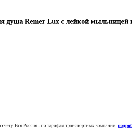
ля душа Remer Lux с лейкой мыльницей
ссчету. В
ся Россия - по тарифам транспортных компаний
подро