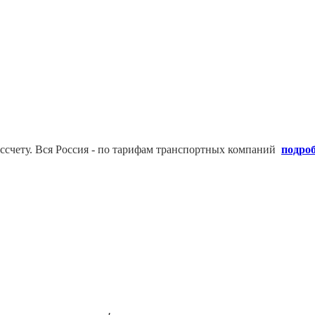
ссчету. В
ся Россия - по тарифам транспортных компаний
подро