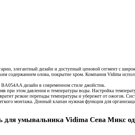
гарии, элегантный дизайн и доступный ценовой сегмент с широ
изким содержанием олова, покрытие хром. Компания Vidima испо
 BA054AA дизайн в современном стиле джойстик.
ряв при этом давления и температуры воды. Настройка температу
ратит резкие перепады температуры и убережет от ожогов. Сис
егкого монтажа. Донный клапан нужная функция для организаций,
ль для умывальника Vidima Сева Микс