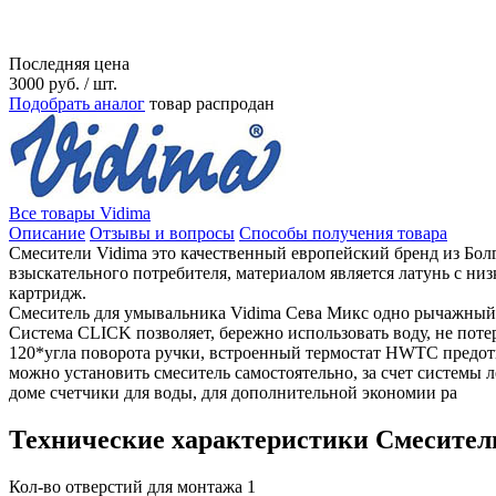
Последняя цена
3000
руб.
/ шт.
Подобрать аналог
товар распродан
Все товары Vidima
Описание
Отзывы и вопросы
Способы получения товара
Смесители Vidima это качественный европейский бренд из Бол
взыскательного потребителя, материалом является латунь с н
картридж.
Смеситель для умывальника Vidima Сева Микс одно рычажный
Система CLICK позволяет, бережно использовать воду, не поте
120*угла поворота ручки, встроенный термостат HWTC предотв
можно установить смеситель самостоятельно, за счет системы л
доме счетчики для воды, для дополнительной экономии ра
Технические характеристики Смесите
Кол-во отверстий для монтажа
1