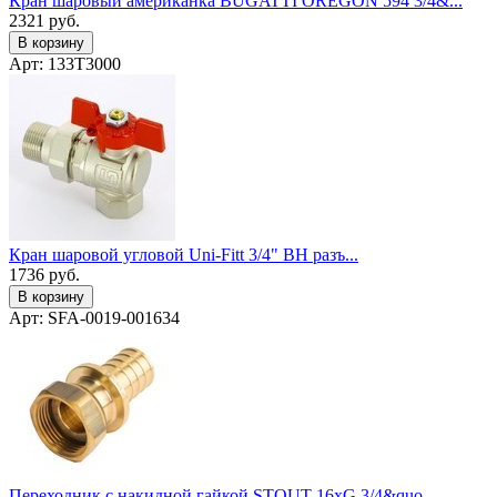
Кран шаровый американка BUGATTI OREGON 594 3/4&...
2321
руб.
В корзину
Арт: 133T3000
Кран шаровой угловой Uni-Fitt 3/4" ВН разъ...
1736
руб.
В корзину
Арт: SFA-0019-001634
Переходник с накидной гайкой STOUT 16xG 3/4&quo...