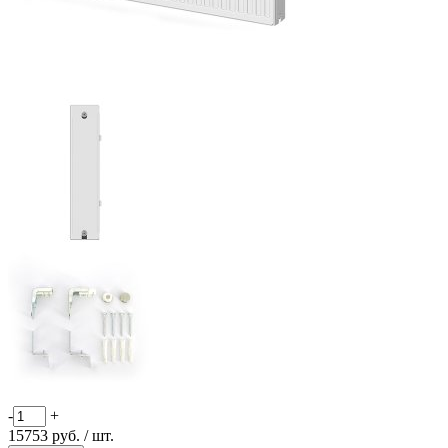
-
+
15753
руб.
/ шт.