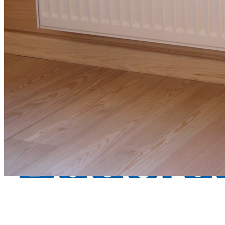
Next
Последняя цена
3756
руб.
/ шт.
Подобрать аналог
товар распродан