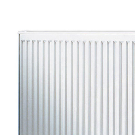
Все товары Buderus
Описание
Отзывы и вопросы
Документация
Способы
получения товара
Радиаторы Buderus обладают гарантией сроком на 5 лет. Они
получили знак качества RAL. Это значит, что батареи
выполнены надежно и прочно. В их основе – тончайшая
сталь, которая прекрасно отдает тепло. Окрашивается и
грунтуется корпус с помощью горячей сушки. Поэтому
изделия не чувствительны к механическим повреждениям.
Технические характеристики Радиатор
Buderus Logatrend VK-Profil 21 500 600
Тип радиатора
21
Высота, мм
500
Длина, мм
600
Подключение
нижнее левое/правое
Резьба подключения
2 x G 3/4 евроконус
Материал
сталь
Показать все характеристики
Документация