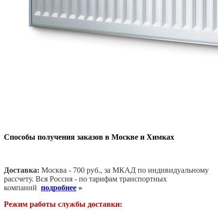
Скачать
Сертификат соответствия
Скачать
Экспертное заключение на стальные панельные
радиаторы
Скачать
Технический паспорт
Отзывы и вопросы
Оставить отзыв
Ваш отзыв может быть первым.
Способы получения заказов в Москве и Химках
Доставка:
Москва - 700 руб., за МКАД по индивидуальному
рассчету. В
ся Россия - по тарифам транспортных
компаний
подробнее
»
Режим работы службы доставки: