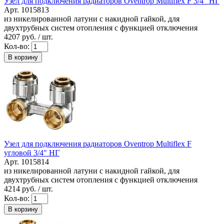
Узел для подключения радиаторов Oventrop Multiflex F 3/4" НГ
Арт. 1015813
из никелированной латуни с накидной гайкой, для
двухтрубных систем отопления с функцией отключения
4207
руб. / шт.
Кол-во:
В корзину
Узел для подключения радиаторов Oventrop Multiflex F
угловой 3/4" НГ
Арт. 1015814
из никелированной латуни с накидной гайкой, для
двухтрубных систем отопления с функцией отключения
4214
руб. / шт.
Кол-во:
В корзину