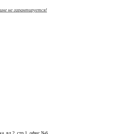
зине не гарантируется!
а, вл.2, стр 1, офис №6.