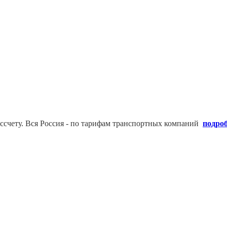
ссчету. В
ся Россия - по тарифам транспортных компаний
подро