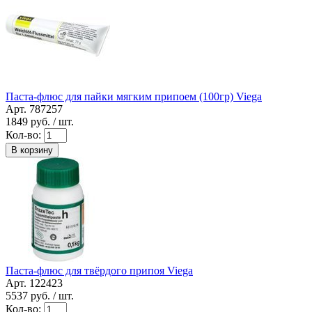
Паста-флюс для пайки мягким припоем (100гр) Viega
Арт. 787257
1849
руб. / шт.
Кол-во:
В корзину
Паста-флюс для твёрдого припоя Viega
Арт. 122423
5537
руб. / шт.
Кол-во: