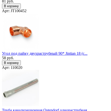
81
руб.
В корзину
Арт: JT100452
Угол под пайку двухраструбный 90* Jintian 18 (с...
58
руб.
В корзину
Арт: 110020
Труба канализационная Ostendorf однораструбная ...