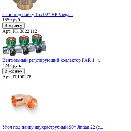
Сгон под пайку 15х1/2" ВР Viega...
1550
руб.
В корзину
Арт: FK 3822 112
Вентильный регулирующий коллектор FAR 1" (...
4248
руб.
В корзину
Арт: JT100278
Угол под пайку двухраструбный 90* Jintian 22 (с...