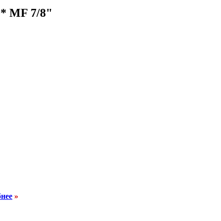
* MF 7/8"
бнее
»