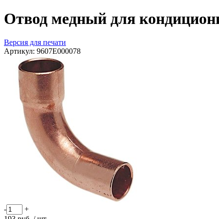
Отвод медный для кондициони
Версия для печати
Артикул:
9607E000078
-
+
193
руб.
/ шт.