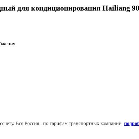
ный для кондиционирования Hailiang 90
абжения
ссчету. В
ся Россия - по тарифам транспортных компаний
подро