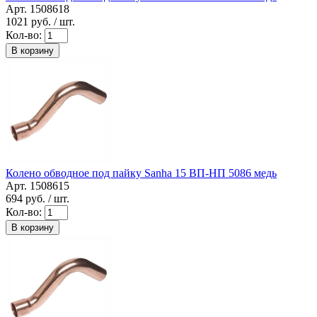
Арт. 1508618
1021
руб. / шт.
Кол-во:
В корзину
Колено обводное под пайку Sanha 15 ВП-НП 5086 медь
Арт. 1508615
694
руб. / шт.
Кол-во:
В корзину