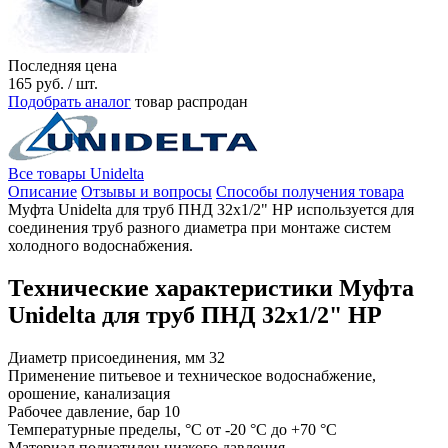
Последняя цена
165
руб.
/ шт.
Подобрать аналог
товар распродан
Все товары Unidelta
Описание
Отзывы и вопросы
Способы получения товара
Муфта Unidelta для труб ПНД 32x1/2" НР используется для
соединения труб разного диаметра при монтаже систем
холодного водоснабжения.
Технические характеристики Муфта
Unidelta для труб ПНД 32x1/2" НР
Диаметр присоединения, мм
32
Применение
питьевое и техническое водоснабжение,
орошение, канализация
Рабочее давление, бар
10
Температурные пределы, °C
от -20 °C до +70 °C
Материал
полиэтилен низкого давления