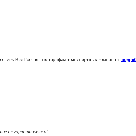
ссчету. В
ся Россия - по тарифам транспортных компаний
подро
зине не гарантируется!