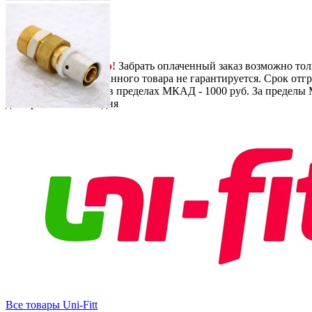
Next
-
+
1413
руб.
/ шт.
В корзину
Самовывоз
Бесплатно!
Забрать оплаченный заказ возможно тол
заказа, наличие заказанного товара не гарантируется. Срок отгр
Доставка
По Москве в пределах МКАД - 1000 руб. За пределы 
до перевозчика.
1-2 дня
Все товары Uni-Fitt