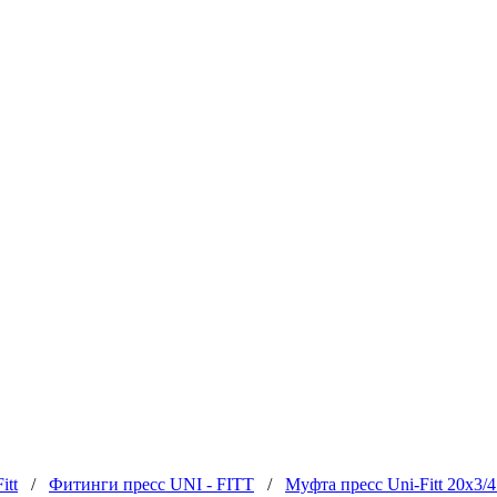
itt
/
Фитинги пресс UNI - FITT
/
Муфта пресс Uni-Fitt 20x3