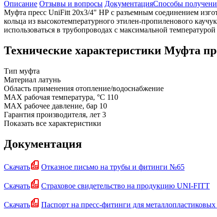
Описание
Отзывы и вопросы
Документация
Способы получени
Муфта пресс UniFitt 20x3/4" НР с разъемным соединением изго
кольца из высокотемпературного этилен-пропиленового каучук
использоваться в трубопроводах с максимальной температурой 
Технические характеристики Муфта пре
Тип
муфта
Материал
латунь
Область применения
отопление/водоснабжение
MAX рабочая температура, °C
110
MAX рабочее давление, бар
10
Гарантия производителя, лет
3
Показать все характеристики
Документация
Скачать
Отказное письмо на трубы и фитинги №65
Скачать
Страховое свидетельство на продукцию UNI-FITT
Скачать
Паспорт на пресс-фитинги для металлопластиковых