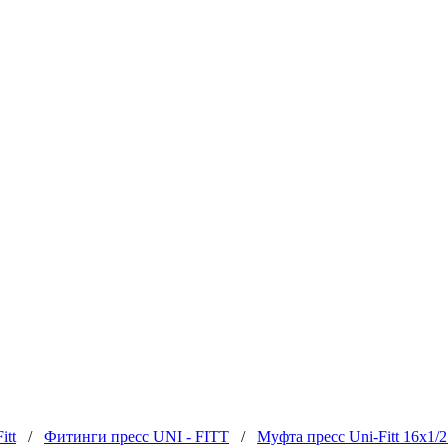
itt
/
Фитинги пресс UNI - FITT
/
Муфта пресс Uni-Fitt 16x1/