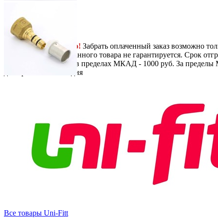
Next
-
+
355
руб.
/ шт.
В корзину
Самовывоз
Бесплатно!
Забрать оплаченный заказ возможно тол
заказа, наличие заказанного товара не гарантируется. Срок отгр
Доставка
По Москве в пределах МКАД - 1000 руб. За пределы 
до перевозчика.
1-2 дня
Все товары Uni-Fitt