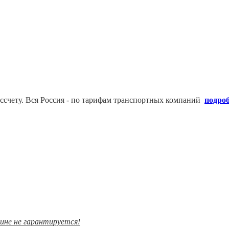
ссчету. В
ся Россия - по тарифам транспортных компаний
подро
зине не гарантируется!