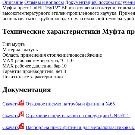
Описание
Отзывы и вопросы
Документация
Способы получени
Муфта пресс UniFitt 16х1/2" ВР изготовлена из латуни, гильза
высокотемпературного этилен-пропиленового каучука. Применя
использоваться в трубопроводах с максимальной температурой 
Технические характеристики Муфта прес
Тип
муфта
Материал
латунь
Область применения
отопление/водоснабжение
MAX рабочая температура, °C
110
MAX рабочее давление, бар
10
Гарантия производителя, лет
3
Показать все характеристики
Документация
Скачать
Отказное письмо на трубы и фитинги №65
Скачать
Страховое свидетельство на продукцию UNI-FITT
Скачать
Паспорт на пресс-фитинги для металлопластиковых