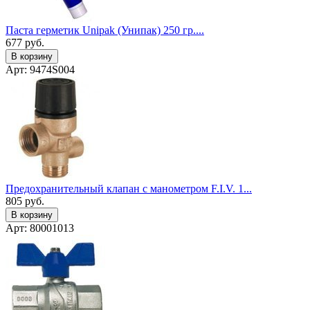
Паста герметик Unipak (Унипак) 250 гр....
677
руб.
В корзину
Арт: 9474S004
Предохранительный клапан с манометром F.I.V. 1...
805
руб.
В корзину
Арт: 80001013