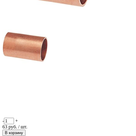
-
+
63
руб.
/ шт.
В корзину